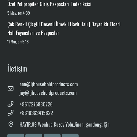
Özel Polipropilen Giriş Paspasları Tedarikçisi
5 May, pm4:39
Çok Renkli Çizgili Desenli İlmekli Havlı Halı | Dayanıklı Ticari
Halı Fayansları ve Paspaslar
11 Mar, pm5:18
İletişim
ann@ljhouseholdproducts.com
jay@ljhouseholdproducts.com
+8617275880726
+8618363415822
HAYIR.
89 Wenhua Kuzey Yolu,
Jinan, Şandong, Çin