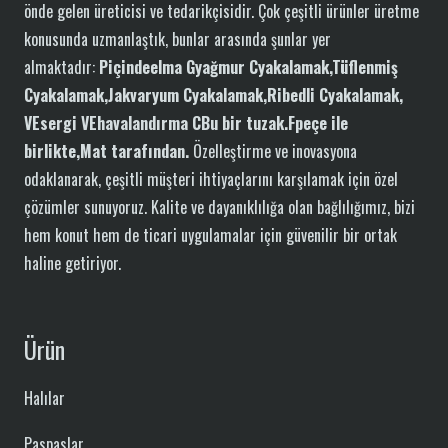
önde gelen üreticisi ve tedarikçisidir. Çok çeşitli ürünler üretme
konusunda uzmanlaştık, bunlar arasında şunlar yer
almaktadır:
P
içinde
elma
G
yağmur
C
yakalamak,
T
üflenmiş
C
yakalamak,
J
akvaryum
C
yakalamak,
R
ibedli
C
yakalamak,
VE
sergi
VE
havalandırma
C
Bu bir tuzak.
F
peçe
ile
birlikte
,Mat tarafından
.
Özelleştirme ve inovasyona
odaklanarak, çeşitli müşteri ihtiyaçlarını karşılamak için özel
çözümler sunuyoruz. Kalite ve dayanıklılığa olan bağlılığımız, bizi
hem konut hem de ticari uygulamalar için güvenilir bir ortak
haline getiriyor.
Ürün
Halılar
Paspaslar