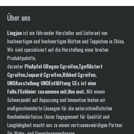
Über uns
Lingjun
ist ein führender Hersteller und Lieferant von
hochwertigen und hochwertigen Matten und Teppichen in China.
Wir sind spezialisiert auf die Herstellung einer breiten
Produktpalette,
darunter
P
In
Apfel
G
Regen
C
greifen,
T
geflüstert
C
greifen,
J
aquard
C
greifen,
R
ibbed
C
greifen,
UND
Ausstellung
UND
Entlüftung
C
Es ist eine
Falle.
F
Schleier
zusammen mit
,Von mat
.
Mit einem
Schwerpunkt auf Anpassung und Innovation bieten wir
maßgeschneiderte Lösungen für die unterschiedlichsten
Kundenbedürfnisse. Unser Engagement für Qualität und
Langlebigkeit macht uns zu einem vertrauenswürdigen Partner
für Wohn- und Gewerbeanwendungen.