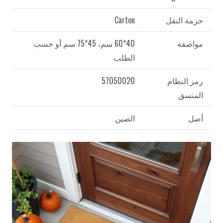
حزمة النقل
Carton
مواصفة
40*60 سم، 45*75 سم أو حسب
الطلب
رمز النظام
57050020
المنسق
أصل
الصين