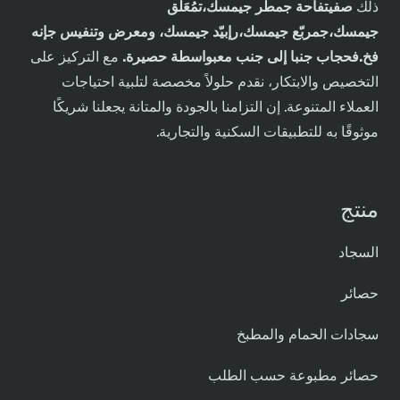
ذلك
ص
في
تفاحة
ج
مطر
ج
يمسك،
ت
مُعَلَّق
ج
يمسك،
ج
مربّع
ج
يمسك،
ر
إبيّد
ج
يمسك،
و
معرض
و
تنفيس
ج
إنه
فخ.
ف
حجاب
جنبا إلى جنب مع
بواسطة حصيرة
.
مع التركيز على
التخصيص والابتكار، نقدم حلولاً مخصصة لتلبية احتياجات
العملاء المتنوعة. إن التزامنا بالجودة والمتانة يجعلنا شريكًا
موثوقًا به للتطبيقات السكنية والتجارية.
منتج
السجاد
حصائر
سجادات الحمام والمطبخ
حصائر مطبوعة حسب الطلب