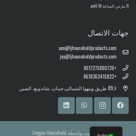
11 مارس الساعة pm5:18
جهات الاتصال
ann@ljhouseholdproducts.com
jay@ljhouseholdproducts.com
+8617275880726
+8618363415822
لا.
89 طريق وينهوا الشمالي،
جينان، شاندونغ، الصين
© مدعوم بواسطة Lingjun Household
Arabic