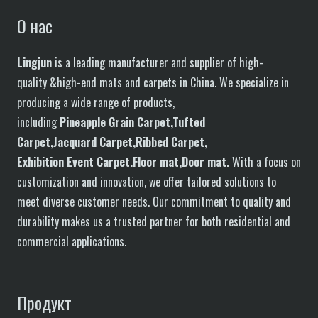
О нас
Lingjun
is a leading manufacturer and supplier of high-
quality &high-end mats and carpets in China. We specialize in
producing a wide range of products,
including
P
in
eapple
G
rain
C
arpet,
T
ufted
C
arpet,
J
acquard
C
arpet,
R
ibbed
C
arpet,
E
xhibition
E
vent
C
arpet.
F
loor
mat
,Door mat
.
With a focus on
customization and innovation, we offer tailored solutions to
meet diverse customer needs. Our commitment to quality and
durability makes us a trusted partner for both residential and
commercial applications.
Продукт