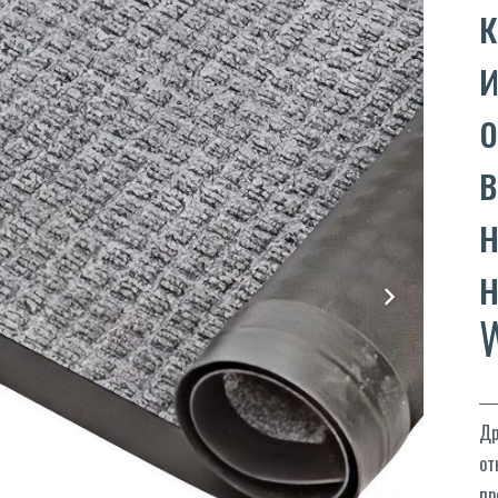
к
и
о
н
W
Др
от
пр