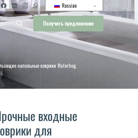
Russian
акт
Получить предложение
льзящие напольные коврики Waterhog.
Прочные входные
оврики для