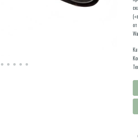
ск
(«
от
Wa
Ка
Ко
Те