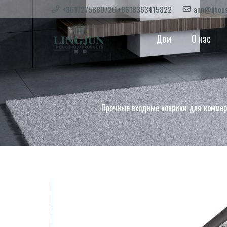
+8617275880726 +8618363415822
ann@ljhous
Дом
О нас
Прочные входные коврики для коммер