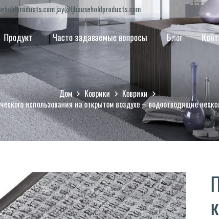
eholdproducts.com jay@ljhouseholdproducts.com
Продукт
Часто задаваемые вопросы
Блог
Конт
Дом
Коврики
Коврики
ческого использования на открытом воздухе – водоотводящие неско
к