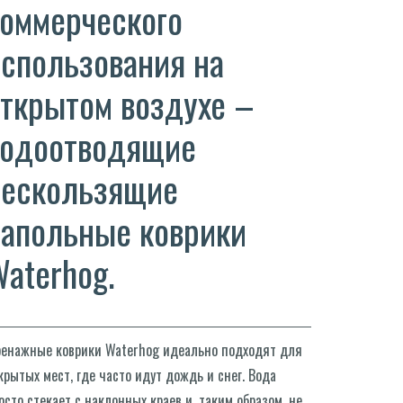
оммерческого
спользования на
ткрытом воздухе –
водоотводящие
нескользящие
апольные коврики
aterhog.
енажные коврики Waterhog идеально подходят для
крытых мест, где часто идут дождь и снег. Вода
осто стекает с наклонных краев и, таким образом, не