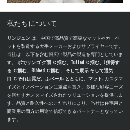
私たちについて
リンジュン
は、中国で高品質で高級なマットやカーペ
ットを製造する大手メーカーおよびサプライヤーです。
当社は、以下を含む幅広い製品の製造を専門としていま
す。
ポ
で
リンゴ
グ
雨
Ｃ
掴む、
T
ufted
Ｃ
掴む、
J
獲得す
る
Ｃ
掴む、
R
ibbed
Ｃ
掴む、
そして
展示
そして
通気
口
Ｃ
それは罠だ。
ふ
ベール
とともに
、マット
.
カスタマ
イズとイノベーションに重点を置き、多様な顧客ニーズ
を満たすカスタマイズされたソリューションを提供しま
す。品質と耐久性へのこだわりにより、当社は住宅用と
商業用の両方の用途で信頼できるパートナーとなってい
ます。