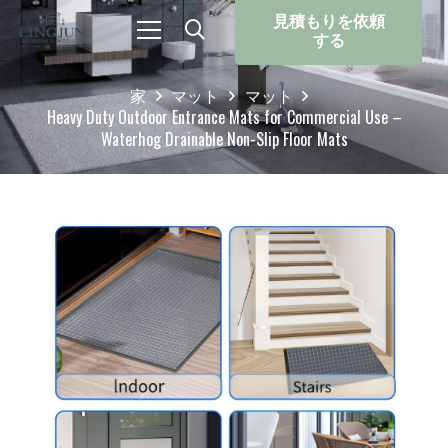
見積もりを依頼
する
家
マット
マット
Heavy Duty Outdoor Entrance Mats for Commercial Use –
Waterhog Drainable Non-Slip Floor Mats