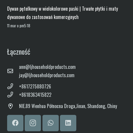
Dywan pętelkowy w wielokolorowe paski | Trwałe płytki i maty
dywanowe do zastosowań komercyjnych
11 mar o pm5:18
Łączność
ann@ljhouseholdproducts.com
jay@ljhouseholdproducts.com
+8617275880726
+8618363415822
NIE.
89 Wenhua Północna Droga,
Jinan, Shandong, Chiny