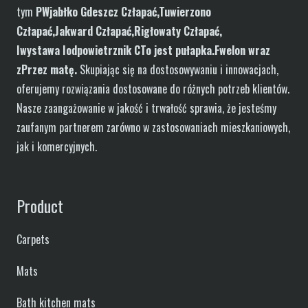
tym
P
W
jabłko
G
deszcz
C
złapać,
T
uwierzono
C
złapać,
J
akward
C
złapać,
R
igłowaty
C
złapać,
I
wystawa
I
odpowietrznik
C
To jest pułapka.
F
welon
wraz
z
Przez matę
.
Skupiając się na dostosowywaniu i innowacjach,
oferujemy rozwiązania dostosowane do różnych potrzeb klientów.
Nasze zaangażowanie w jakość i trwałość sprawia, że ​​jesteśmy
zaufanym partnerem zarówno w zastosowaniach mieszkaniowych,
jak i komercyjnych.
Product
Carpets
Mats
Bath kitchen mats