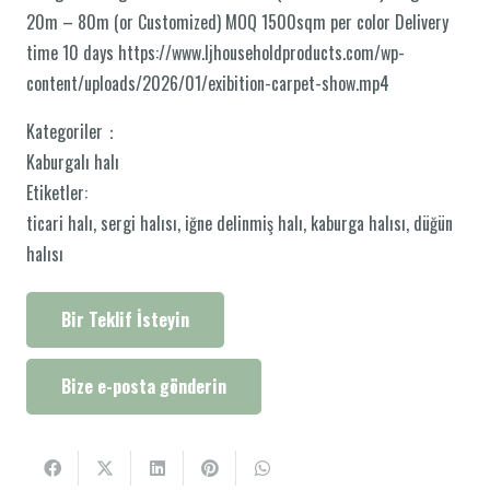
20m – 80m (or Customized) MOQ 1500sqm per color Delivery
time 10 days https://www.ljhouseholdproducts.com/wp-
content/uploads/2026/01/exibition-carpet-show.mp4
Kategoriler：
Kaburgalı halı
Etiketler:
ticari halı
,
sergi halısı
,
iğne delinmiş halı
,
kaburga halısı
,
düğün
halısı
Bir Teklif İsteyin
Bize e-posta gönderin