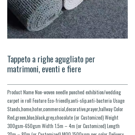
Tappeto a righe agugliato per
matrimoni, eventi e fiere
Product Name Non-woven needle punched exhibition/wedding
carpet in roll Feature Eco-friendly.anti-slip.anti-bacteria Usage
Stands,home,hoter,commercial,decorative,prayer,hallway Color
Red,green,blue,black,grey,chocolate (or Customized) Weight
300gsm-650gsm Width 1.5m – 4m (or Customized) Length
20m – 80m (or Customized) MOQ 1500sqm per color Delivery