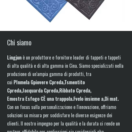
Chi siamo
Lingjun
è un produttore e fornitore leader di tappeti e tappeti
di alta qualità e di alta gamma in Cina. Siamo specializzati nella
produzione di un'ampia gamma di prodotti, tra
cui
P
In
mela
G
piovere
C
preda,
T
smentito
C
preda,
J
acquarda
C
preda,
R
ibbato
C
preda,
E
mostra
E
sfogo
C
È una trappola.
F
velo
insieme a
,Di mat
.
Con un focus sulla personalizzazione e l'innovazione, offriamo
soluzioni su misura per soddisfare le diverse esigenze dei
clienti. Il nostro impegno per la qualità e la durata ci rende un
partner affidabile per applicazioni sia residenziali che