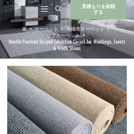
見積もりを依頼
する
家
カーペット
不織布カーペット
リブカーペット
Needle Punched Striped Exhibition Carpet for Weddings, Events
& Trade Shows