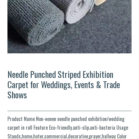
Needle Punched Striped Exhibition
Carpet for Weddings, Events & Trade
Shows
Product Name Non-woven needle punched exhibition/wedding
carpet in roll Feature Eco-friendly.anti-slip.anti-bacteria Usage
Stands,home,hoter,commercial,decorative,prayer,hallway Color