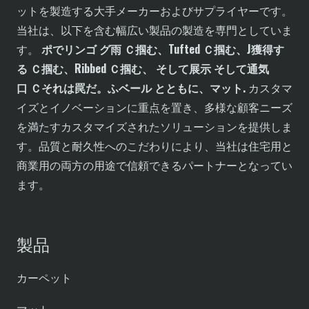
ットを製造する大手メーカーおよびサプライヤーです。
当社は、以下を含む幅広い製品の製造を専門としていま
す。
ポ
で
リンゴ
グ
雨
Ｃ
掴む、
T
ufted
Ｃ
掴む、
J
獲得す
る
Ｃ
掴む、
R
ibbed
Ｃ
掴む、
そして
展示
そして
通気
口
Ｃ
それは罠だ。
ふ
ベール
とともに
、マット
.
カスタマ
イズとイノベーションに重点を置き、多様な顧客ニーズ
を満たすカスタマイズされたソリューションを提供しま
す。品質と耐久性へのこだわりにより、当社は住宅用と
商業用の両方の用途で信頼できるパートナーとなってい
ます。
製品
カーペット