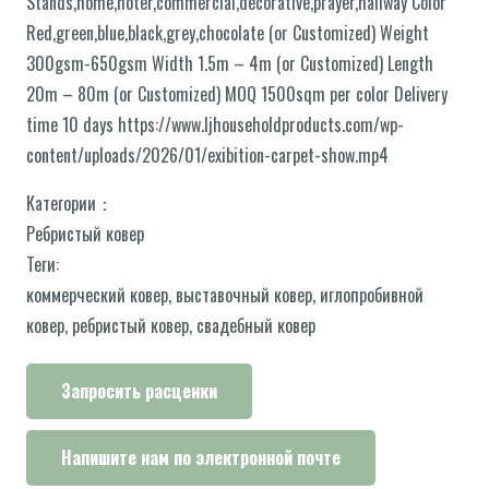
Stands,home,hoter,commercial,decorative,prayer,hallway Color
Red,green,blue,black,grey,chocolate (or Customized) Weight
300gsm-650gsm Width 1.5m – 4m (or Customized) Length
20m – 80m (or Customized) MOQ 1500sqm per color Delivery
time 10 days https://www.ljhouseholdproducts.com/wp-
content/uploads/2026/01/exibition-carpet-show.mp4
Категории：
Ребристый ковер
Теги:
коммерческий ковер
,
выставочный ковер
,
иглопробивной
ковер
,
ребристый ковер
,
свадебный ковер
Запросить расценки
Напишите нам по электронной почте