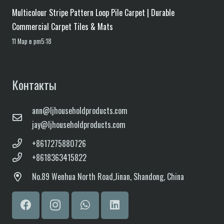
Multicolour Stripe Pattern Loop Pile Carpet | Durable
Commercial Carpet Tiles & Mats
11 Мар в pm5:18
Контакты
ann@ljhouseholdproducts.com
jay@ljhouseholdproducts.com
+8617275880726
+8618363415822
No.
89 Wenhua North Road,
Jinan, Shandong, China