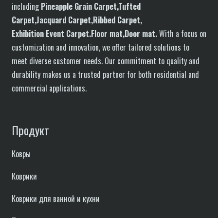
including
P
in
eapple
G
rain
C
arpet,
T
ufted
C
arpet,
J
acquard
C
arpet,
R
ibbed
C
arpet,
E
xhibition
E
vent
C
arpet.
F
loor
mat
,Door mat
.
With a focus on
customization and innovation, we offer tailored solutions to
meet diverse customer needs. Our commitment to quality and
durability makes us a trusted partner for both residential and
commercial applications.
Продукт
Ковры
Коврики
Коврики для ванной и кухни