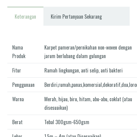
Keterangan
Kirim Pertanyaan Sekarang
Nama
Karpet pameran/pernikahan non-woven dengan
Produk
jarum berlubang dalam gulungan
Fitur
Ramah lingkungan, anti selip, anti bakteri
Penggunaan
Berdiri,rumah,panas,komersial,dekoratif,doa,lor
Warna
Merah, hijau, biru, hitam, abu-abu, coklat (atau
disesuaikan)
Berat
Tebal 300gsm-650gsm
Lebar
1,5m – 4m (atau Disesuaikan)