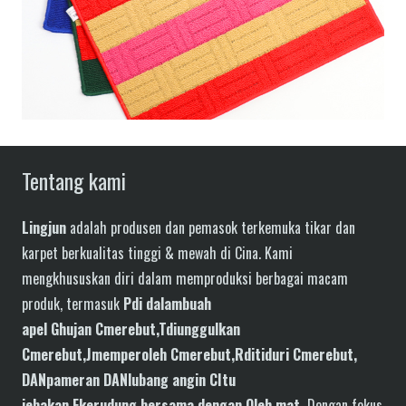
Tentang kami
Lingjun
adalah produsen dan pemasok terkemuka tikar dan
karpet berkualitas tinggi & mewah di Cina. Kami
mengkhususkan diri dalam memproduksi berbagai macam
produk, termasuk
P
di dalam
buah
apel
G
hujan
C
merebut,
T
diunggulkan
C
merebut,
J
memperoleh
C
merebut,
R
ditiduri
C
merebut,
DAN
pameran
DAN
lubang angin
C
Itu
jebakan.
F
kerudung
bersama dengan
,Oleh mat
.
Dengan fokus