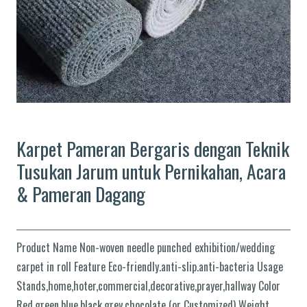
Karpet Pameran Bergaris dengan Teknik
Tusukan Jarum untuk Pernikahan, Acara
& Pameran Dagang
Product Name Non-woven needle punched exhibition/wedding
carpet in roll Feature Eco-friendly.anti-slip.anti-bacteria Usage
Stands,home,hoter,commercial,decorative,prayer,hallway Color
Red,green,blue,black,grey,chocolate (or Customized) Weight