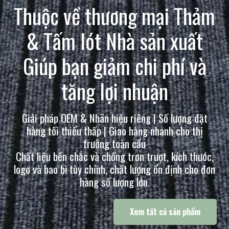
Thuộc về thương mại
Thảm
& Tấm lót
Nhà sản xuất
Giúp bạn giảm chi phí và
tăng lợi nhuận
Giải pháp OEM & Nhãn hiệu riêng | Số lượng đặt
hàng tối thiểu thấp | Giao hàng nhanh cho thị
trường toàn cầu
Chất liệu bền chắc và chống trơn trượt, kích thước,
logo và bao bì tùy chỉnh, chất lượng ổn định cho đơn
hàng số lượng lớn.
Xem tất cả sản phẩm