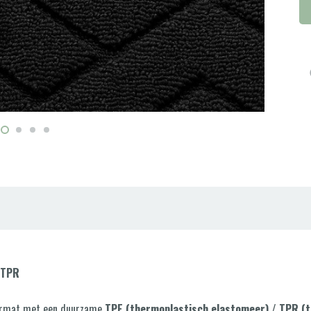
/TPR
deurmat met een duurzame
TPE (thermoplastisch elastomeer) / TPR (