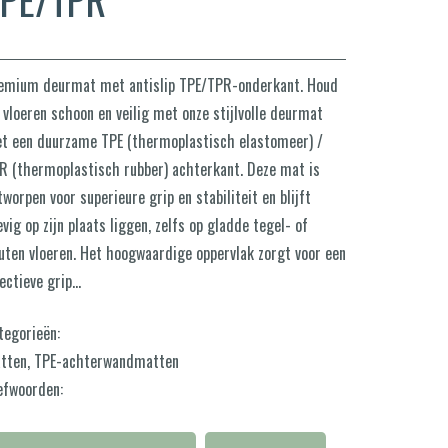
emium deurmat met antislip TPE/TPR-onderkant. Houd
 vloeren schoon en veilig met onze stijlvolle deurmat
t een duurzame TPE (thermoplastisch elastomeer) /
R (thermoplastisch rubber) achterkant. Deze mat is
tworpen voor superieure grip en stabiliteit en blijft
evig op zijn plaats liggen, zelfs op gladde tegel- of
uten vloeren. Het hoogwaardige oppervlak zorgt voor een
fectieve grip…
tegorieën:
tten
,
TPE-achterwandmatten
efwoorden: