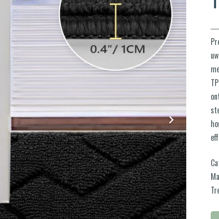
Pr
uw
me
TP
on
st
ho
ef
Ca
Ma
Tr