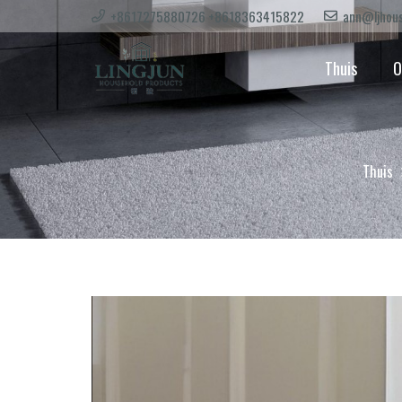
+8617275880726 +8618363415822
ann@ljhous
Thuis
O
Thuis