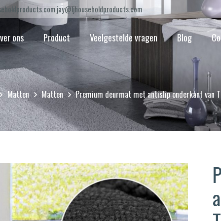
eholdproducts.com jay@ljhouseholdproducts.com
ver ons
Product
Veelgestelde vragen
Blog
Co
Matten
Matten
Premium deurmat met antislip onderkant van 
P
a