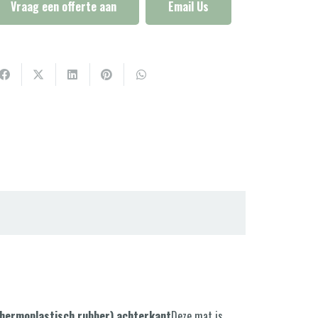
Vraag een offerte aan
Email Us
thermoplastisch rubber) achterkant
Deze mat is