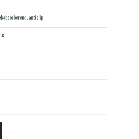
ekabsorberend, antislip
mte