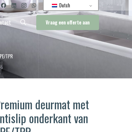
Dutch
ntact
Vraag een offerte aan
TPE/TPR
remium deurmat met
ntislip onderkant van
TPE/TPR