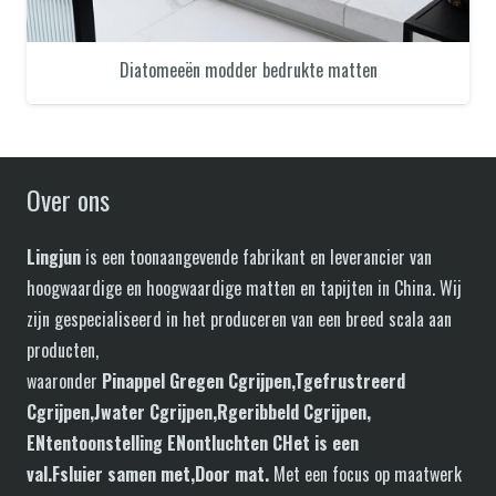
Diatomeeën modder bedrukte matten
Over ons
Lingjun
is een toonaangevende fabrikant en leverancier van
hoogwaardige en hoogwaardige matten en tapijten in China. Wij
zijn gespecialiseerd in het produceren van een breed scala aan
producten,
waaronder
P
in
appel
G
regen
C
grijpen,
T
gefrustreerd
C
grijpen,
J
water
C
grijpen,
R
geribbeld
C
grijpen,
EN
tentoonstelling
EN
ontluchten
C
Het is een
val.
F
sluier
samen met
,Door mat
.
Met een focus op maatwerk