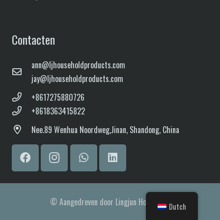
Contacten
ann@ljhouseholdproducts.com
jay@ljhouseholdproducts.com
+8617275880726
+8618363415822
Nee.
89 Wenhua Noordweg,
Jinan, Shandong, China
© Aangedreven door Lingjun Household
Dutch