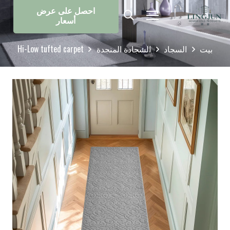
احصل على عرض
أسعار
بيت
السجاد
السجادة المنجدة
Hi-Low tufted carpet