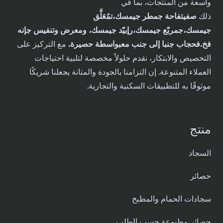
واسعة من المنتجات، بما في
ذلك
ص
في
تفاحة
ج
مطر
ج
يمسك،
ت
مُعَلَّق
ج
يمسك،
ج
مربّع
ج
يمسك،
ر
إبيّد
ج
يمسك،
و
معرض
و
تنفيس
ج
إنه
فخ.
ف
حجاب
جنبا إلى جنب مع
بواسطة حصيرة
.
مع التركيز على
التخصيص والابتكار، نقدم حلولاً مخصصة لتلبية احتياجات
العملاء المتنوعة. إن التزامنا بالجودة والمتانة يجعلنا شريكًا
موثوقًا به للتطبيقات السكنية والتجارية.
منتج
السجاد
حصائر
سجادات الحمام والمطبخ
حصائر مطبوعة حسب الطلب