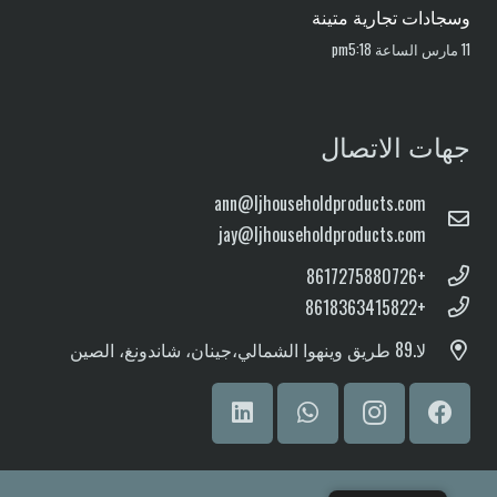
وسجادات تجارية متينة
11 مارس الساعة pm5:18
جهات الاتصال
ann@ljhouseholdproducts.com
jay@ljhouseholdproducts.com
+8617275880726
+8618363415822
لا.
89 طريق وينهوا الشمالي،
جينان، شاندونغ، الصين