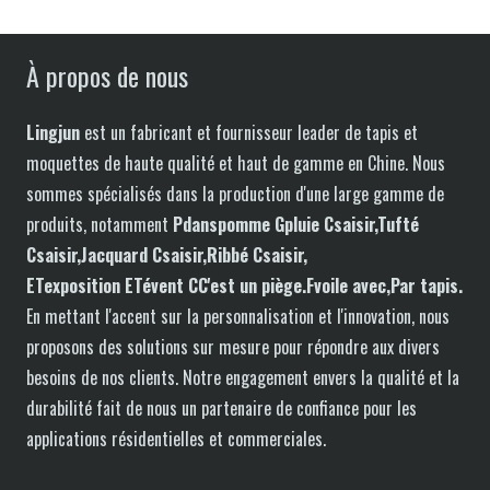
À propos de nous
Lingjun
est un fabricant et fournisseur leader de tapis et
moquettes de haute qualité et haut de gamme en Chine. Nous
sommes spécialisés dans la production d'une large gamme de
produits, notamment
P
dans
pomme
G
pluie
C
saisir,
T
ufté
C
saisir,
J
acquard
C
saisir,
R
ibbé
C
saisir,
ET
exposition
ET
évent
C
C'est un piège.
F
voile
avec
,Par tapis
.
En mettant l'accent sur la personnalisation et l'innovation, nous
proposons des solutions sur mesure pour répondre aux divers
besoins de nos clients. Notre engagement envers la qualité et la
durabilité fait de nous un partenaire de confiance pour les
applications résidentielles et commerciales.